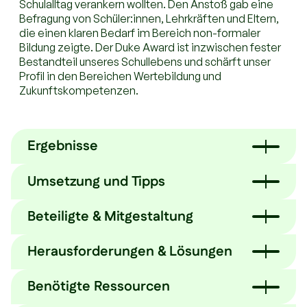
Schulalltag verankern wollten. Den Anstoß gab eine
Befragung von Schüler:innen, Lehrkräften und Eltern,
die einen klaren Bedarf im Bereich non-formaler
Bildung zeigte. Der Duke Award ist inzwischen fester
Bestandteil unseres Schullebens und schärft unser
Profil in den Bereichen Wertebildung und
Zukunftskompetenzen.
Ergebnisse
Umsetzung und Tipps
21 Schüler:innen starteten im Mai 2024 in der
Pilotphase. 16 von ihnen schlossen die Bronze-Stufe
im Juli 2025 erfolgreich ab. Die feierliche Verleihung
Beteiligte & Mitgestaltung
mit Vertreter:innen aus Stadt, Wirtschaft und Bildung
sorgte für eine breite öffentliche Wahrnehmung und
Wir haben eine Befragung von Schüler:innen,
Herausforderungen & Lösungen
Das Programm lebt von breiter Beteiligung. Unsere
Wertschätzung. Lehrkräfte berichten von
Lehrkräften und Eltern durchgeführt und non-
Schüler:innen nehmen freiwillig teil, setzen sich
gesteigertem Selbstbewusstsein, mehr
formale Bildung als zentrales Handlungsfeld
individuelle Ziele auf Basis ihrer Interessen und
Durchhaltevermögen und einer aktiveren Rolle der
Benötigte Ressourcen
identifiziert.
Stärken und tauschen sich in Peer-Formaten
Teilnehmenden im Schulalltag. Viele engagierten sich
Die volle Stundenpläne
Wir gestalten das