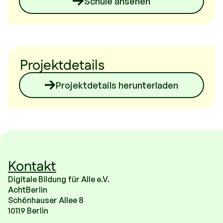
Schule ansehen
Berichte auf der Schulhomepage oder
lokale Medien. Das stärkt die
Identifikation der Teilnehmenden und
motiviert andere, ebenfalls
mitzumachen.
Projektdetails
Projektdetails herunterladen
Kontakt
Digitale Bildung für Alle e.V.
AchtBerlin
Schönhauser Allee 8
10119 Berlin