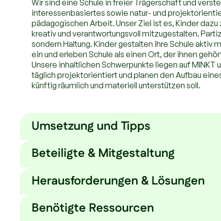
Wir sind eine Schule in freier Trägerschaft und ver
interessenbasiertes sowie natur- und projektorienti
pädagogischen Arbeit. Unser Ziel ist es, Kinder dazu 
kreativ und verantwortungsvoll mitzugestalten. Partiz
sondern Haltung. Kinder gestalten ihre Schule aktiv m
ein und erleben Schule als einen Ort, der ihnen gehör
Unsere inhaltlichen Schwerpunkte liegen auf MINKT un
täglich projektorientiert und planen den Aufbau ein
künftig räumlich und materiell unterstützen soll.
Umsetzung und Tipps
Beteiligte & Mitgestaltung
Wir haben die Schulgründungsinitiative auf 
Herausforderungen & Lösungen
Unsere Schüler:innen gestalten ihre Schule aktiv mit,
freier Trägerschaft aufgebaut.
ein und erleben echte Mitbestimmung im Schulalltag. 
eingebunden. Im Schulteam halten wir wöchentliche 
Benötigte Ressourcen
Wir haben uns zum Thema Makerspace auf d
nächste Schritte gemeinsam abzustimmen.
Die größte bisherige Herausforderung ist
Kontakt zu Betzold aufgebaut.