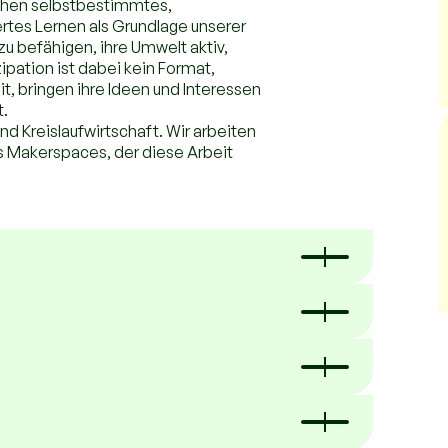
stehen selbstbestimmtes,
ertes Lernen als Grundlage unserer
zu befähigen, ihre Umwelt aktiv,
ipation ist dabei kein Format,
it, bringen ihre Ideen und Interessen
t.
d Kreislaufwirtschaft. Wir arbeiten
es Makerspaces, der diese Arbeit
den Weg gebracht und unsere Schule in
 d.h. sie bringen Ideen und Interessen
Eltern sind ebenfalls aktiv
Meetings ab, um Abläufe, Ideen und
er Futuromundo ausgetauscht und
Wir stellen Stiftungsanträge und starten