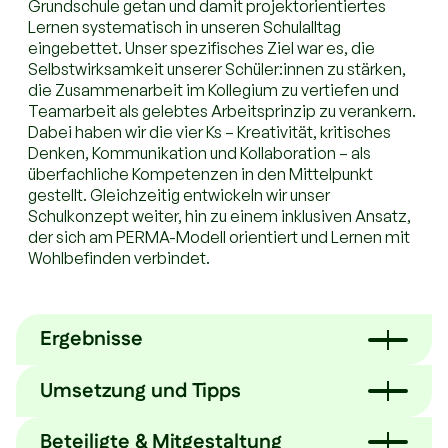
Grundschule getan und damit projektorientiertes
Lernen systematisch in unseren Schulalltag
eingebettet. Unser spezifisches Ziel war es, die
Selbstwirksamkeit unserer Schüler:innen zu stärken,
die Zusammenarbeit im Kollegium zu vertiefen und
Teamarbeit als gelebtes Arbeitsprinzip zu verankern.
Dabei haben wir die vier Ks – Kreativität, kritisches
Denken, Kommunikation und Kollaboration – als
überfachliche Kompetenzen in den Mittelpunkt
gestellt. Gleichzeitig entwickeln wir unser
Schulkonzept weiter, hin zu einem inklusiven Ansatz,
der sich am PERMA-Modell orientiert und Lernen mit
Wohlbefinden verbindet.
Ergebnisse
Umsetzung und Tipps
Aus dem Hackathon entstanden konkrete Projekte,
die heute fester Bestandteil unseres Schullebens
sind. Wir halten Schildkröten, bewirtschaften einen
Beteiligte & Mitgestaltung