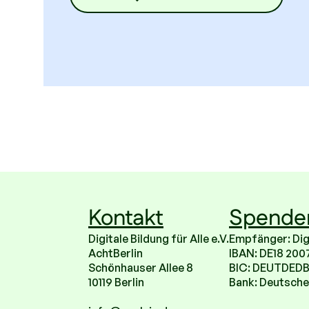
Kontakt
Spende
Digitale Bildung für Alle e.V.
Empfänger: Digit
AchtBerlin
IBAN: DE18 200
Schönhauser Allee 8
BIC: DEUTDED
10119 Berlin
Bank: Deutsche