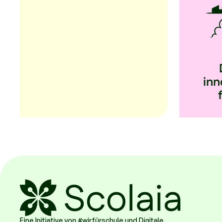
inn
Eine Initiative von #wirfürschule und Digitale