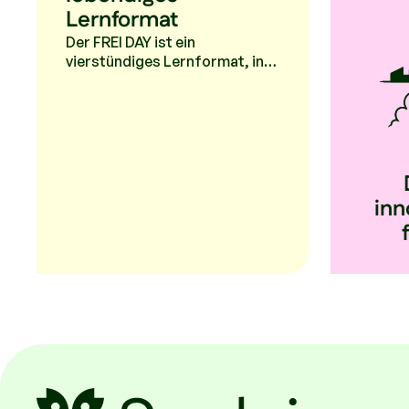
Lernformat
Der FREI DAY ist ein
vierstündiges Lernformat, in
dem sich Kinder und
Jugendliche mit ihren eigenen
Zukunftsfragen
auseinandersetzen und in
Teams konkrete Projekte dazu
entwickeln, die sie dann in der
Schule, Gemeinde oder Stadt
inn
umsetzen.