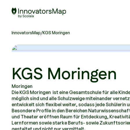
Scolaia Logo - Visit Homepage
InnovatorsMap
/
KGS Moringen
KGS Moringen
Moringen
Die KGS Moringen ist eine Gesamtschule für alle Kind
möglich sind und alle Schulzweige miteinander vernet
entwickelt sich flexibel weiter, sodass jede Schülerin
Besondere Profile in den Bereichen Naturwissenschaf
und Theater eröffnen Raum für Entdeckung, Kreativitä
Lernformen sowie starke Berufs- sowie Zukunftsorient
gestaltet und nicht nur vermittelt.